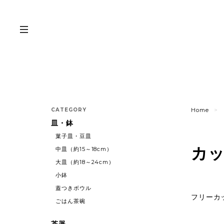
CATEGORY
Home
皿・鉢
菓子皿・豆皿
カ
中皿（約15～18cm）
大皿（約18～24cm）
小鉢
蓋つきボウル
フリーカ
ごはん茶碗
茶器