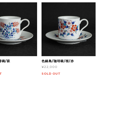
琲碗/萩
色鍋島/珈琲碗/桜/赤
¥22,000
T
SOLD OUT