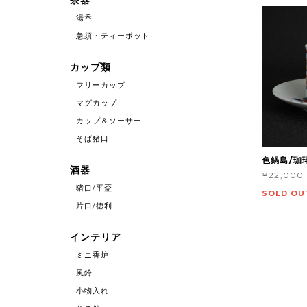
湯呑
急須・ティーポット
カップ類
フリーカップ
マグカップ
カップ＆ソーサー
そば猪口
色鍋島/珈
酒器
¥22,000
猪口/平盃
SOLD OU
片口/徳利
インテリア
ミニ香炉
風鈴
小物入れ