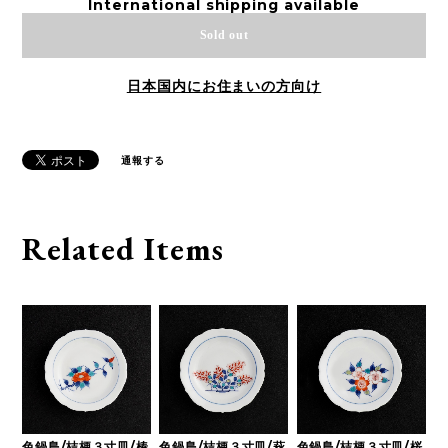
International shipping available
Sold out
日本国内にお住まいの方向け
通報する
Related Items
色鍋島/桔梗３寸皿/椿
色鍋島/桔梗３寸皿/萩
色鍋島/桔梗３寸皿/桜