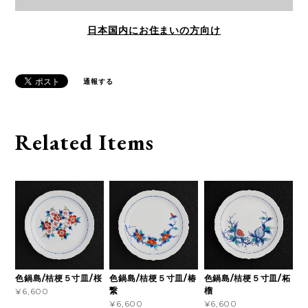
日本国内にお住まいの方向け
通報する
Related Items
色鍋島/桔梗５寸皿/桜
色鍋島/桔梗５寸皿/椿
色鍋島/桔梗５寸皿/柘
繋
榴
¥6,600
¥6,600
¥6,600