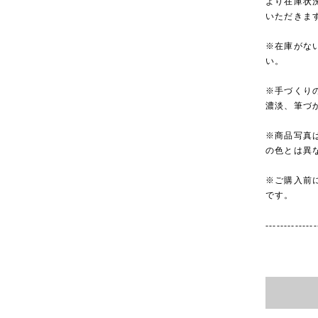
より在庫状
いただきま
※在庫がな
い。
※手づくり
濃淡、筆づ
※商品写真
の色とは異
※ご購入前
です。
--------------