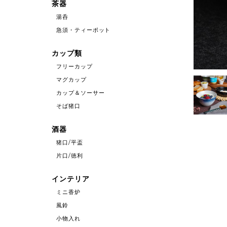
茶器
湯呑
急須・ティーポット
カップ類
フリーカップ
マグカップ
カップ＆ソーサー
そば猪口
酒器
猪口/平盃
片口/徳利
インテリア
ミニ香炉
風鈴
小物入れ