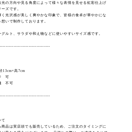
は光の方向や見る角度によって様々な表情を見せる虹彩仕上げ
リーズです。
輝く光沢感が美しく爽やかな印象で、皆様の食卓が華やかにな
う想いで制作しております。
ーグルト、サラダや和え物などに使いやすいサイズ感です。
---------------------------------
13cm×高7cm
ジ 可
機 不可
---------------------------------
いて
る商品は実店頭でも販売しているため、ご注文のタイミングに