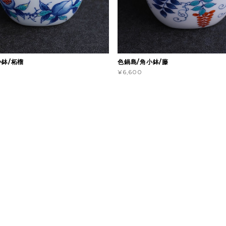
小鉢/柘榴
色鍋島/角小鉢/藤
¥6,600