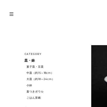
CATEGORY
皿・鉢
菓子皿・豆皿
中皿（約15～18cm）
大皿（約18～24cm）
小鉢
蓋つきボウル
ごはん茶碗