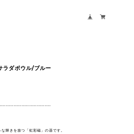
サラダボウル/ブルー
---------------------------------
うな輝きを放つ「虹彩磁」の器です。