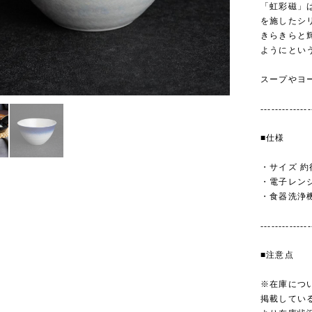
「虹彩磁」
を施したシ
きらきらと
ようにとい
スープやヨ
--------------
■仕様
・サイズ 約径
・電子レン
・食器洗浄
--------------
■注意点
※在庫につ
掲載してい