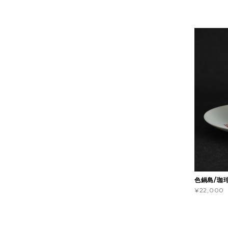
色鍋島/珈琲
¥22,000