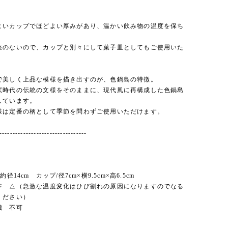
よいカップでほどよい厚みがあり、温かい飲み物の温度を保ち
座のないので、カップと別々にして菓子皿としてもご使用いた
で美しく上品な模様を描き出すのが、色鍋島の特徴。
窯時代の伝統の文様をそのままに、現代風に再構成した色鍋島
しています。
様は定番の柄として季節を問わずご使用いただけます。
---------------------------------
約径14cm カップ/径7cm×横9.5cm×高6.5cm
ジ △（急激な温度変化はひび割れの原因になりますのでなる
ください）
機 不可