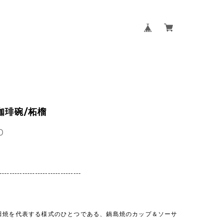
珈琲碗/柘榴
0
--------------------------------
田焼を代表する様式のひとつである、鍋島焼のカップ＆ソーサ