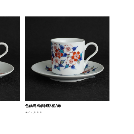
色鍋島/珈琲碗/桜/赤
¥22,000