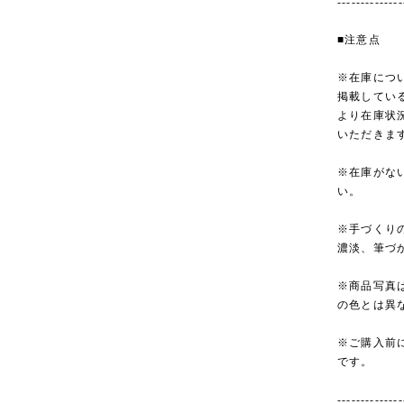
--------------
■注意点
※在庫につ
掲載してい
より在庫状
いただきま
※在庫がな
い。
※手づくり
濃淡、筆づ
※商品写真
の色とは異
※ご購入前
です。
--------------