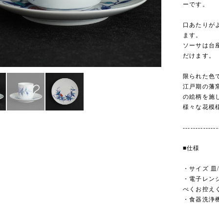
ーです。
口あたりが
ます。
ソーサは台
だけます。
限られた色
江戸期の藩
の絵柄を施
様々な花模
--------------
■仕様
・サイズ 皿/
・電子レン
べくお控え
・食器洗浄