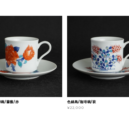
碗/薔薇/赤
色鍋島/珈琲碗/萩
¥22,000