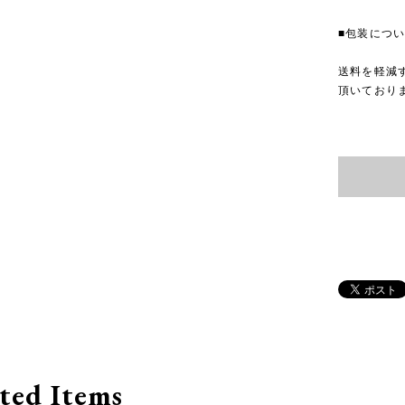
■包装につ
送料を軽減
頂いており
ted Items