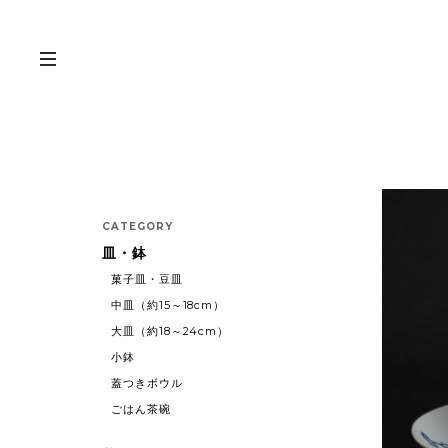
CATEGORY
皿・鉢
菓子皿・豆皿
中皿（約15～18cm）
大皿（約18～24cm）
小鉢
蓋つきボウル
ごはん茶碗