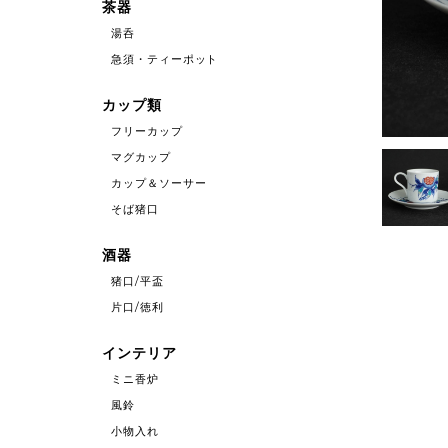
茶器
湯呑
急須・ティーポット
カップ類
フリーカップ
マグカップ
カップ＆ソーサー
そば猪口
酒器
猪口/平盃
片口/徳利
インテリア
ミニ香炉
風鈴
小物入れ