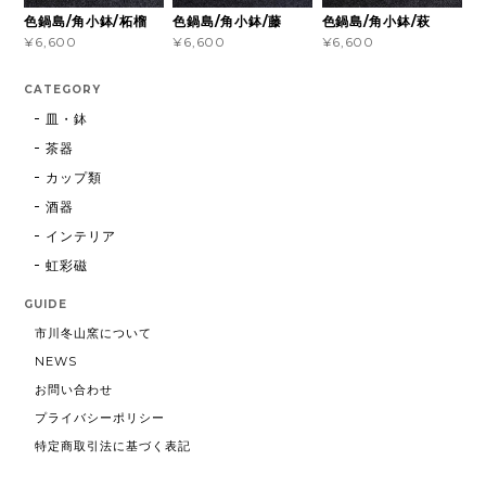
色鍋島/角小鉢/柘榴
色鍋島/角小鉢/藤
色鍋島/角小鉢/萩
¥6,600
¥6,600
¥6,600
CATEGORY
皿・鉢
茶器
カップ類
酒器
インテリア
虹彩磁
GUIDE
市川冬山窯について
NEWS
お問い合わせ
プライバシーポリシー
特定商取引法に基づく表記